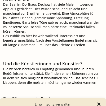
Der Saal im Dorfhaus Dechow hat viele Male im tosenden
Applaus gedröhnt. Hier wurde schallend gelacht und
manchmal vor Ergriffenheit geweint. Eine Atmosphäre für
kollektives Erleben, gemeinsame Spannung, Erregung,
Emotionen. Ganz leise Töne gab es auch, manchmal war der
vollbesetzte Saal so still, man hätte eine Stecknadel fallen
hören können.
Das Publikum hier ist wohlwollend, interessiert und
begeisterungsfähig. Nach den Vorstellungen findet man sich
oft lange zusammen, um über das Erlebte zu reden.
Und die Künstlerinnen und Künstler?
Die werden herzlich in Empfang genommen und in ihren
Bedürfnissen unterstützt. Sie finden einen Bühnenraum vor,
in dem sie sich möglichst wohlfühlen sollen. Das scheint zu
klappen, denn die meisten möchten gerne wiederkommen
Der Förderverein Dechow
Einwilligung verwalten
Es sind überwiegend die Mitglieder des Fördervereins zu