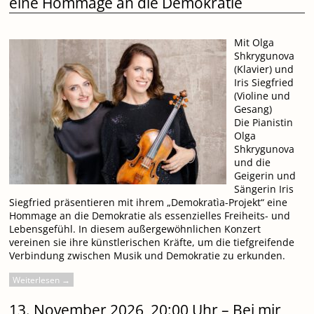
eine Hommage an die Demokratie
Mit Olga
Shkrygunova
(Klavier) und
Iris Siegfried
(Violine und
Gesang)
Die Pianistin
Olga
Shkrygunova
und die
Geigerin und
Sängerin Iris
Siegfried präsentieren mit ihrem „Demokratìa-Projekt“ eine
Hommage an die Demokratie als essenzielles Freiheits- und
Lebensgefühl. In diesem außergewöhnlichen Konzert
vereinen sie ihre künstlerischen Kräfte, um die tiefgreifende
Verbindung zwischen Musik und Demokratie zu erkunden.
Weiterlesen →
13. November 2026, 20:00 Uhr – Bei mir