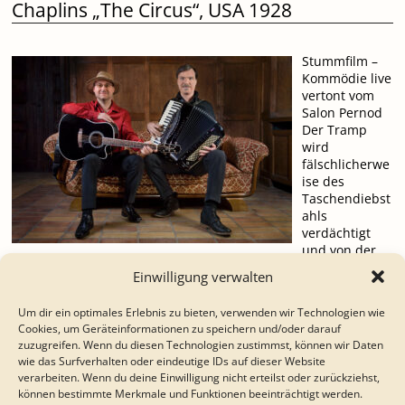
Chaplins „The Circus“, USA 1928
Stummfilm –
Kommödie live
vertont vom
Salon Pernod
Der Tramp
wird
fälschlicherwe
ise des
Taschendiebst
ahls
verdächtigt
und von der
Polizei gejagt. Auf der Flucht platzt er in eine Zirkusvorstellung
Einwilligung verwalten
und bringt das Publikum unfreiwillig zum Lachen …
Um dir ein optimales Erlebnis zu bieten, verwenden wir Technologien wie
Weiterlesen →
Cookies, um Geräteinformationen zu speichern und/oder darauf
zuzugreifen. Wenn du diesen Technologien zustimmst, können wir Daten
Kartenverkauf beginnt am 1. Februar 2026
wie das Surfverhalten oder eindeutige IDs auf dieser Website
verarbeiten. Wenn du deine Einwilligung nicht erteilst oder zurückziehst,
können bestimmte Merkmale und Funktionen beeinträchtigt werden.